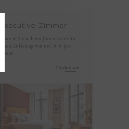
Executive-Zimmer
Gönnen Sie sich ein Junior Suite für
einen Aufschlag von nur 60 € pro
Nacht
Entdecken