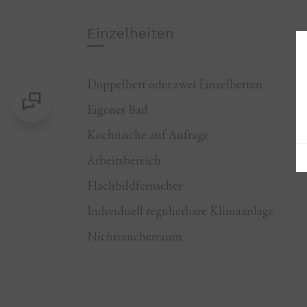
Einzelheiten
Doppelbett oder zwei Einzelbetten
Eigenes Bad
Kochnische auf Anfrage
Arbeitsbereich
Flachbildfernseher
Individuell regulierbare Klimaanlage
Nichtraucherraum