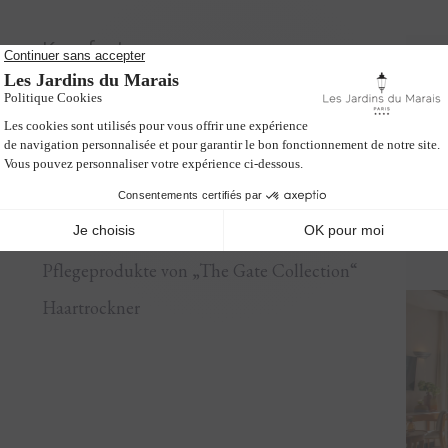
Komfort
Kostenloses WLAN im Zimmer
Safe
Telefon mit Mehrfachleitung
Badewanne
Pflegeprodukte von „The Gate Collection“
Haartrockner