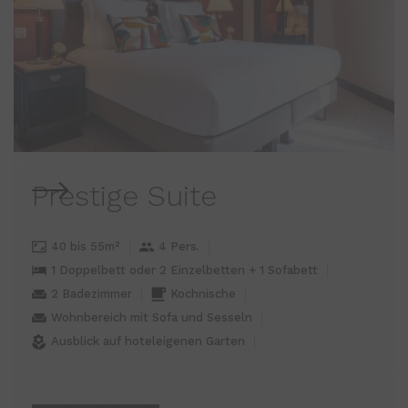
Prestige Suite
40 bis 55m²
4 Pers.
1 Doppelbett oder 2 Einzelbetten + 1 Sofabett
2 Badezimmer
Kochnische
Wohnbereich mit Sofa und Sesseln
Ausblick auf hoteleigenen Garten