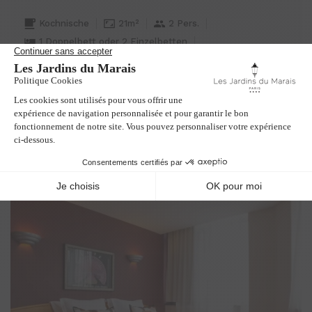
Kochnische
21m²
2 Pers.
1 Doppelbett oder 2 Einzelbetten
Zustellbett auf Anfrage
Ausblick auf hoteleigenen Garten
BUCHEN