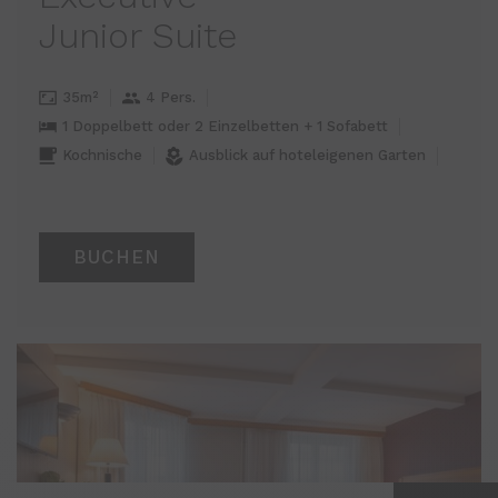
Junior Suite
35m²
4 Pers.
1 Doppelbett oder 2 Einzelbetten + 1 Sofabett
Kochnische
Ausblick auf hoteleigenen Garten
BUCHEN